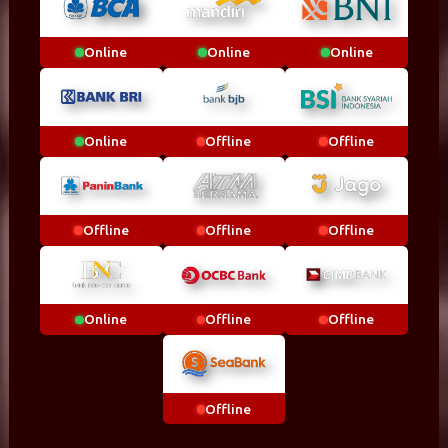
Online
Online
Online
Online
Offline
Offline
Offline
Offline
Offline
Online
Offline
Offline
Offline