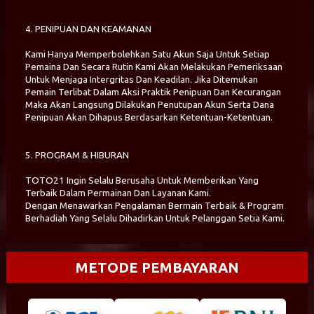
4. PENIPUAN DAN KEAMANAN
Kami Hanya Memperbolehkan Satu Akun Saja Untuk Setiap 
Pemaina Dan Secara Rutin Kami Akan Melakukan Pemeriksaan 
Untuk Menjaga Intergritas Dan Keadilan. Jika Ditemukan 
Pemain Terlibat Dalam Aksi Praktik Penipuan Dan Kecurangan 
Maka Akan Langsung Dilakukan Penutupan Akun Serta Dana 
Penipuan Akan Dihapus Berdasarkan Ketentuan-Ketentuan.
5. PROGRAM & HIBURAN
TOTO21 Ingin Selalu Berusaha Untuk Memberikan Yang 
Terbaik Dalam Permainan Dan Layanan Kami.
Dengan Menawarkan Pengalaman Bermain Terbaik & Program 
Berhadiah Yang Selalu Dihadirkan Untuk Pelanggan Setia Kami.
METODE PEMBAYARAN