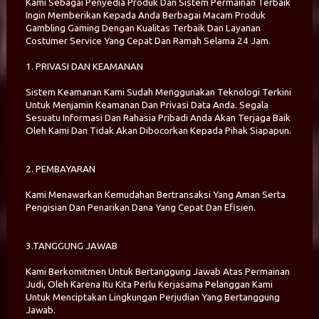
Kami Sebagai Penyedia Produk Dan Sistem Permainan Terbaik 
Ingin Memberikan Kepada Anda Berbagai Macam Produk 
Gambling Gaming Dengan Kualitas Terbaik Dan Layanan 
Costumer Service Yang Cepat Dan Ramah Selama 24 Jam.
1. PRIVASI DAN KEAMANAN
Sistem Keamanan Kami Sudah Menggunakan Teknologi Terkini 
Untuk Menjamin Keamanan Dan Privasi Data Anda. Segala 
Sesuatu Informasi Dan Rahasia Pribadi Anda Akan Terjaga Baik 
Oleh Kami Dan Tidak Akan Dibocorkan Kepada Pihak Siapapun.
2. PEMBAYARAN
Kami Menawarkan Kemudahan Bertransaksi Yang Aman Serta 
Pengisian Dan Penarikan Dana Yang Cepat Dan Efisien.
3.TANGGUNG JAWAB
Kami Berkomitmen Untuk Bertanggung Jawab Atas Permainan 
Judi, Oleh Karena Itu Kita Perlu Kerjasama Pelanggan Kami 
Untuk Menciptakan Lingkungan Perjudian Yang Bertanggung 
Jawab.