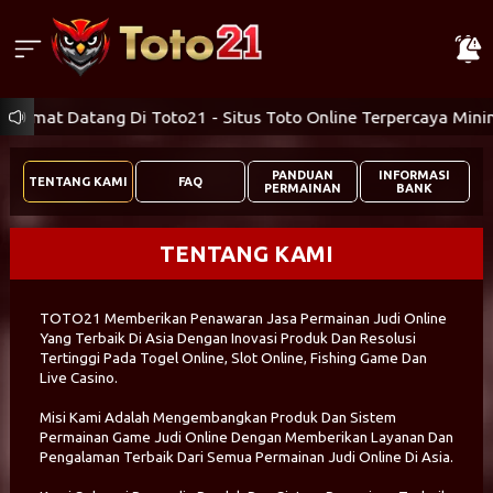
elamat Datang Di Toto21 - Situs Toto Online Terpercaya Minim
PANDUAN
INFORMASI
TENTANG KAMI
FAQ
PERMAINAN
BANK
TENTANG KAMI
TOTO21 Memberikan Penawaran Jasa Permainan Judi Online 
Yang Terbaik Di Asia Dengan Inovasi Produk Dan Resolusi 
Tertinggi Pada Togel Online, Slot Online, Fishing Game Dan 
Live Casino. 
Misi Kami Adalah Mengembangkan Produk Dan Sistem 
Permainan Game Judi Online Dengan Memberikan Layanan Dan 
Pengalaman Terbaik Dari Semua Permainan Judi Online Di Asia.